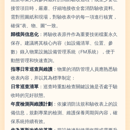
接管項目時，嚴肅、仔細地接收全套消防驗收資料。
需對照圖紙和現場，對驗收表中的每一項進行核實，
確保“表、物、圖”一致。
歸檔與信息化
：將驗收表原件作為重要技術檔案永久
保存。建議將其核心內容（如設備清單、位置、參
數）錄入物業設施設備管理系統（FM系統），便于
動態管理和快速查詢。
指導日常巡查與維護
：物業的消防管理人員應熟悉驗
收表內容，并以其為標準制定：
日常巡查清單
：巡查時重點檢查關鍵設施是否處于驗
收時的完好狀態。
年度檢測與維護計劃
：依據消防法規和驗收表上的設
備信息，規劃專業的檢測、維護保養周期與內容，確
保系統持續有效。